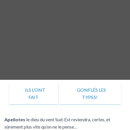
«
ILS L’ONT
«
GONFLÉS LES
FAIT
TYPES!
Apeliotes
le dieu du vent Sud-Est reviendra, certes, et
sûrement plus vite qu’on ne le pense…