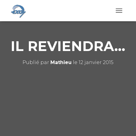
D
É
P
L
I
IL REVIENDRA…
E
R
L
A
Publié par
Mathieu
le
12 janvier 2015
N
A
V
I
G
A
T
I
O
N