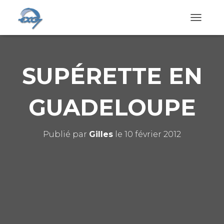
D
É
P
L
I
SUPÉRETTE EN
E
R
L
GUADELOUPE
A
N
A
V
Publié par
Gilles
le
10 février 2012
I
G
A
T
I
O
N